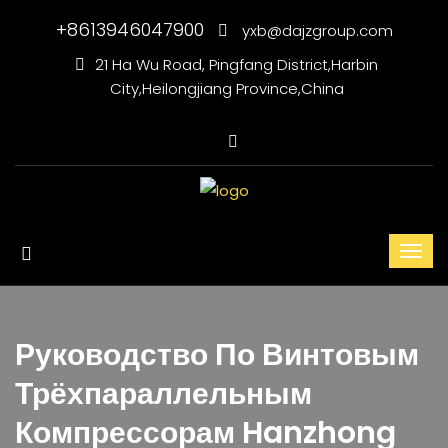
+8613946047900
yxb@dajzgroup.com
21 Ha Wu Road, Pingfang District,Harbin
City,Heilongjiang Province,China
Руководство По Винтовым
Трёхпараллельным
Компрессорам Hanzhong