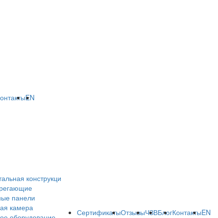
онтакты
EN
тальная конструкци
ерегающие
ные панели
ая камера
Сертификаты
Отзывы
ЧЗВ
Блог
Контакты
EN
ое оборудование