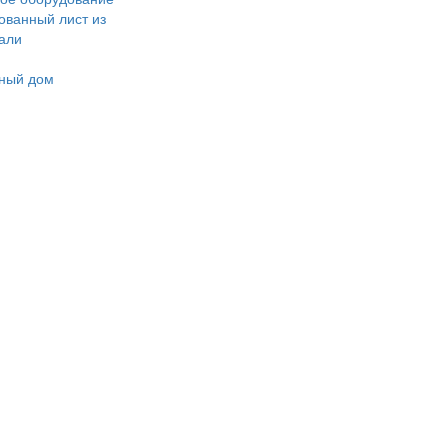
ванный лист из
тали
ный дом