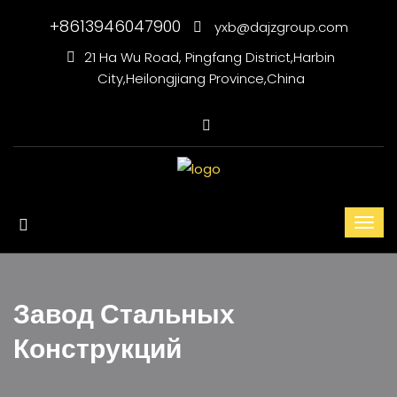
+8613946047900
yxb@dajzgroup.com
21 Ha Wu Road, Pingfang District,Harbin
City,Heilongjiang Province,China
Завод Стальных
Конструкций