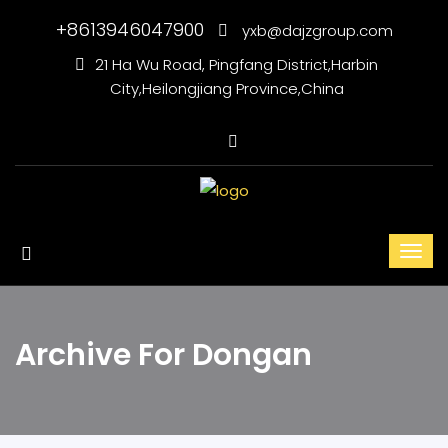
+8613946047900
yxb@dajzgroup.com
21 Ha Wu Road, Pingfang District,Harbin
City,Heilongjiang Province,China
Archive For Dongan