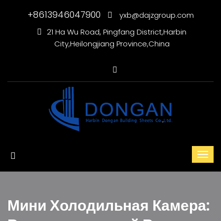
+8613946047900
yxb@dajzgroup.com
21 Ha Wu Road, Pingfang District,Harbin
City,Heilongjiang Province,China
Мини Холодильная Камера: