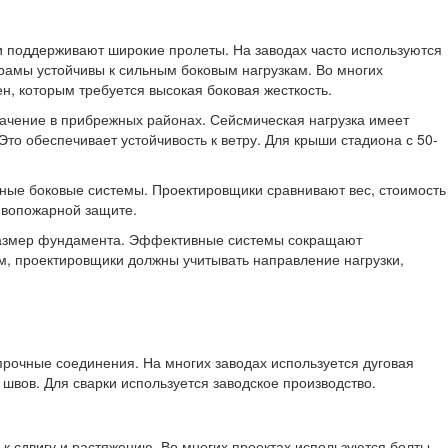
ии поддерживают широкие пролеты. На заводах часто используются
рамы устойчивы к сильным боковым нагрузкам. Во многих
н, которым требуется высокая боковая жесткость.
значение в прибрежных районах. Сейсмическая нагрузка имеет
то обеспечивает устойчивость к ветру. Для крыши стадиона с 50-
жные боковые системы. Проектировщики сравнивают вес, стоимость
ивопожарной защите.
 размер фундамента. Эффективные системы сокращают
м, проектировщики должны учитывать направление нагрузки,
прочные соединения. На многих заводах используется дуговая
швов. Для сварки используется заводское производство.
к сдвигу и растяжению. Во многих проектах используются болты