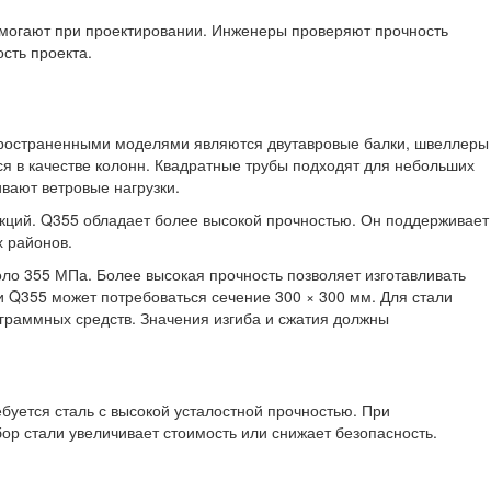
омогают при проектировании. Инженеры проверяют прочность
сть проекта.
спространенными моделями являются двутавровые балки, швеллеры
ся в качестве колонн. Квадратные трубы подходят для небольших
вают ветровые нагрузки.
укций. Q355 обладает более высокой прочностью. Он поддерживает
 районов.
оло 355 МПа. Более высокая прочность позволяет изготавливать
и Q355 может потребоваться сечение 300 × 300 мм. Для стали
граммных средств. Значения изгиба и сжатия должны
ебуется сталь с высокой усталостной прочностью. При
р стали увеличивает стоимость или снижает безопасность.