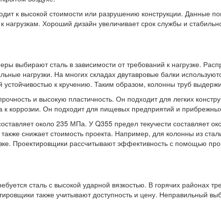
одит к высокой стоимости или разрушению конструкции. Данные п
к нагрузкам. Хороший дизайн увеличивает срок службы и стабильно
еры выбирают сталь в зависимости от требований к нагрузке. Ра
льные нагрузки. На многих складах двутавровые балки используют
й устойчивостью к кручению. Таким образом, колонны труб выдержи
рочность и высокую пластичность. Он подходит для легких констр
 к коррозии. Он подходит для пищевых предприятий и прибрежных
оставляет около 235 МПа. У Q355 предел текучести составляет ок
 также снижает стоимость проекта. Например, для колонны из стал
узке. Проектировщики рассчитывают эффективность с помощью про
ебуется сталь с высокой ударной вязкостью. В горячих районах тр
ировщики также учитывают доступность и цену. Неправильный выбо