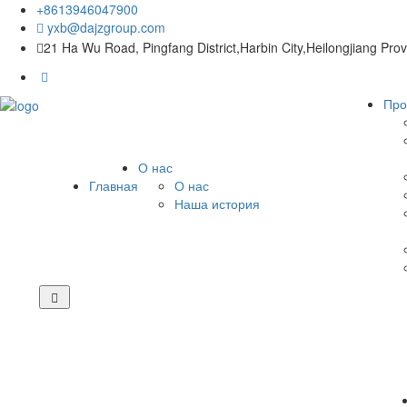
+8613946047900
yxb@dajzgroup.com
21 Ha Wu Road, Pingfang District,Harbin City,Heilongjiang Pro
Про
О нас
Главная
О нас
Наша история