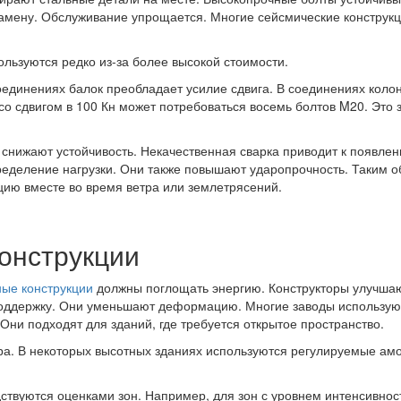
амену. Обслуживание упрощается. Многие сейсмические конструкц
ользуются редко из-за более высокой стоимости.
соединениях балок преобладает усилие сдвига. В соединениях кол
со сдвигом в 100 Кн может потребоваться восемь болтов M20. Это 
 снижают устойчивость. Некачественная сварка приводит к появл
деление нагрузки. Они также повышают ударопрочность. Таким обр
ию вместе во время ветра или землетрясений.
конструкции
ые конструкции
должны поглощать энергию. Конструкторы улучшаю
держку. Они уменьшают деформацию. Многие заводы используют к
 Они подходят для зданий, где требуется открытое пространство.
. В некоторых высотных зданиях используются регулируемые амо
твуются оценками зон. Например, для зон с уровнем интенсивност