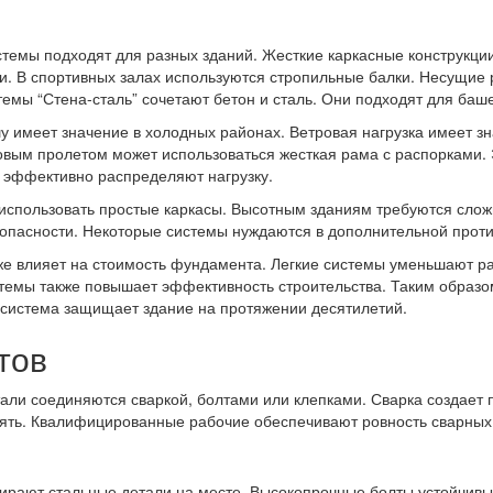
истемы подходят для разных зданий. Жесткие каркасные конструкц
. В спортивных залах используются стропильные балки. Несущие 
мы “Стена-сталь” сочетают бетон и сталь. Они подходят для баше
шу имеет значение в холодных районах. Ветровая нагрузка имеет 
овым пролетом может использоваться жесткая рама с распорками. Э
эффективно распределяют нагрузку.
 использовать простые каркасы. Высотным зданиям требуются сло
зопасности. Некоторые системы нуждаются в дополнительной прот
акже влияет на стоимость фундамента. Легкие системы уменьшают
стемы также повышает эффективность строительства. Таким образо
система защищает здание на протяжении десятилетий.
тов
али соединяются сваркой, болтами или клепками. Сварка создает 
рять. Квалифицированные рабочие обеспечивают ровность сварных 
ирают стальные детали на месте. Высокопрочные болты устойчивы 