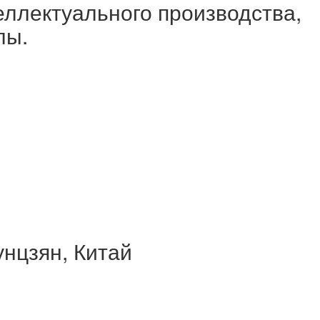
еллектуального производства,
лы.
унцзян, Китай