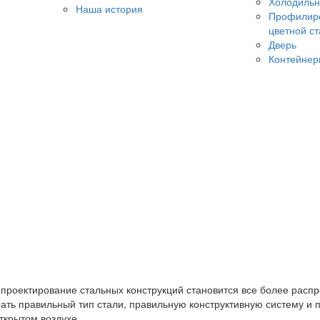
Холодильн
Наша история
Профилиро
цветной с
Дверь
Контейнер
 конструкций
 проектирование стальных конструкций становится все более расп
ть правильный тип стали, правильную конструктивную систему и 
ткрытом воздухе.