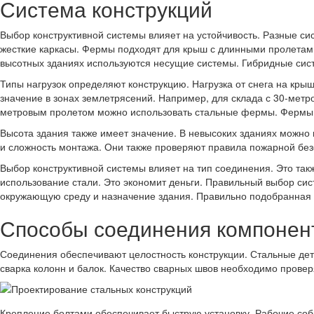
Система конструкций
Выбор конструктивной системы влияет на устойчивость. Разные с
жесткие каркасы. Фермы подходят для крыш с длинными пролетами
высотных зданиях используются несущие системы. Гибридные систе
Типы нагрузок определяют конструкцию. Нагрузка от снега на кры
значение в зонах землетрясений. Например, для склада с 30-метр
метровым пролетом можно использовать стальные фермы. Фермы 
Высота здания также имеет значение. В невысоких зданиях можно
и сложность монтажа. Они также проверяют правила пожарной бе
Выбор конструктивной системы влияет на тип соединения. Это т
использование стали. Это экономит деньги. Правильный выбор си
окружающую среду и назначение здания. Правильно подобранная 
Способы соединения компонен
Соединения обеспечивают целостность конструкции. Стальные дет
сварка колонн и балок. Качество сварных швов необходимо прове
Крепление болтами обеспечивает быструю установку. Рабочие соб