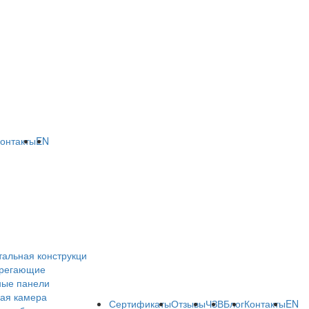
онтакты
EN
тальная конструкци
ерегающие
ные панели
ая камера
Сертификаты
Отзывы
ЧЗВ
Блог
Контакты
EN