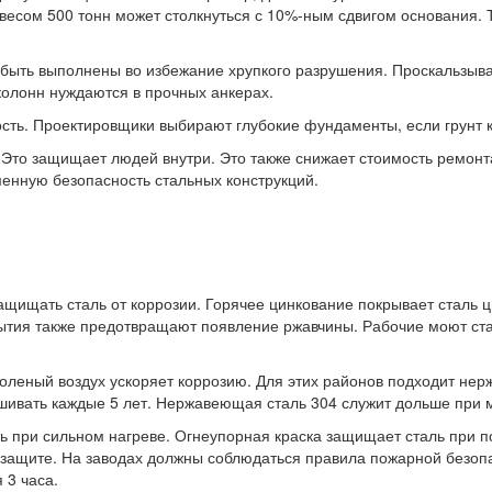
весом 500 тонн может столкнуться с 10%-ным сдвигом основания.
 быть выполнены во избежание хрупкого разрушения. Проскальзыв
олонн нуждаются в прочных анкерах.
сть. Проектировщики выбирают глубокие фундаменты, если грунт к
Это защищает людей внутри. Это также снижает стоимость ремонт
нную безопасность стальных конструкций.
ащищать сталь от коррозии. Горячее цинкование покрывает сталь 
ытия также предотвращают появление ржавчины. Рабочие моют ста
леный воздух ускоряет коррозию. Для этих районов подходит нер
шивать каждые 5 лет. Нержавеющая сталь 304 служит дольше при
ь при сильном нагреве. Огнеупорная краска защищает сталь при п
защите. На заводах должны соблюдаться правила пожарной безоп
 3 часа.