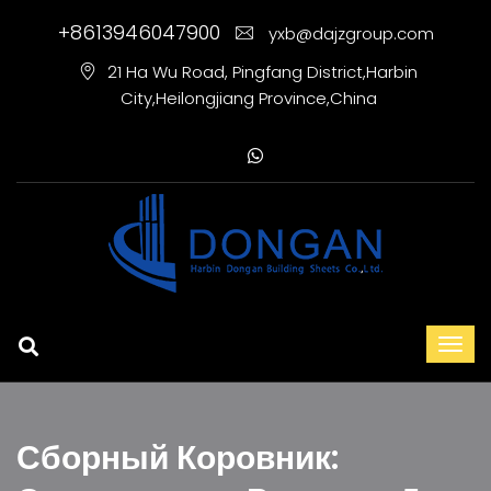
+8613946047900
yxb@dajzgroup.com
21 Ha Wu Road, Pingfang District,Harbin
City,Heilongjiang Province,China
Сборный Коровник: