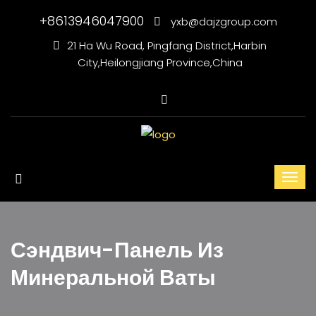
+8613946047900
yxb@dajzgroup.com
21 Ha Wu Road, Pingfang District,Harbin
City,Heilongjiang Province,China
Сэндвич-Панель Из
Минеральной Ваты