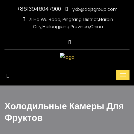
+8613946047900
yxb@dajzgroup.com
21 Ha Wu Road, Pingfang District,Harbin
City,Heilongjiang Province,China
Холодильные Камеры Для
Фруктов