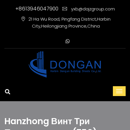
+8613946047900
yxb@dajzgroup.com
21 Ha Wu Road, Pingfang District,Harbin
City,Heilongjiang Province,China
Hanzhong Винт Три